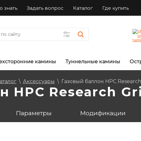
о знать
Задать вопрос
Каталог
Где купить
ехсторонние камины
Туннельные камины
Ост
аталог
\
Аксессуары
\
Газовый баллон HPC Research G
 HPC Research Gril
Параметры
Модификации