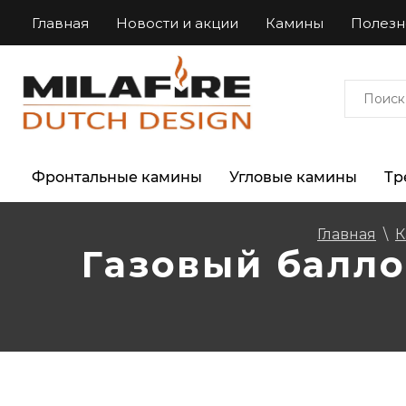
Главная
Новости и акции
Камины
Полезн
Фронтальные камины
Угловые камины
Тр
Главная
\
К
Газовый баллон