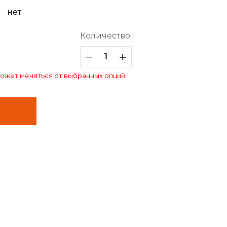
нет
Количество:
−
+
 может меняться от выбранных опций.